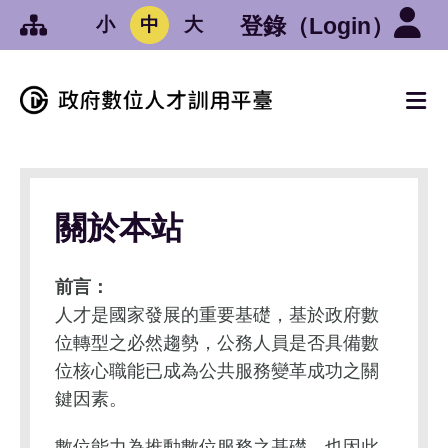
:::
跳到中央內容區塊
登錄
（Login）
小
中
大
:::
:::
關於本站
前言：
人才是國家發展的重要基礎，基於政府數
位轉型之必然趨勢，公務人員是否具備數
位核心職能已成為公共服務變革成功之關
鍵因素。
數位能力為推動數位服務之基礎，也因此