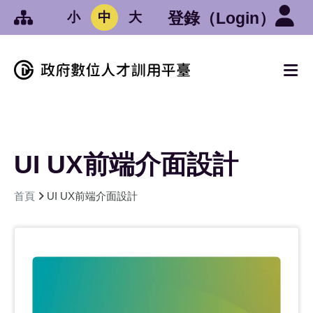
:::
跳到中央內容區塊
登錄
（Login）
小
中
大
:::
:::
UI UX前端介面設計
首頁
UI UX前端介面設計